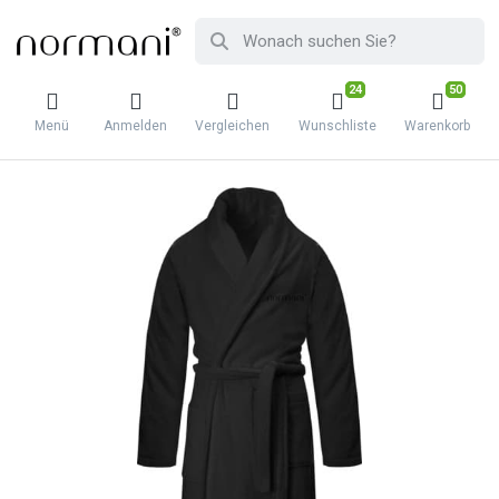
24
50
Menü
Anmelden
Vergleichen
Wunschliste
Warenkorb