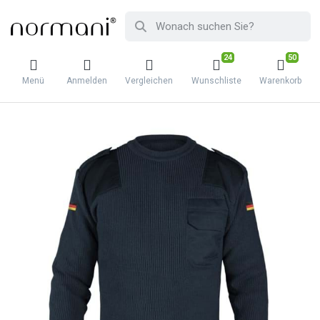
24
50
Menü
Anmelden
Vergleichen
Wunschliste
Warenkorb