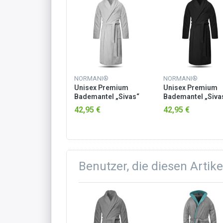
MANI®
NORMANI®
NORMANI®
sex Premium
Unisex Premium
Unisex Premium
mantel „Sivas“
Bademantel „Sivas“
Bademantel „Siva
Frottee - OEKO-
aus Frottee - OEKO-
aus Frottee - OEK
95 €
42,95 €
42,95 €
 100 Petrol
TEX® 100 Weiß
TEX® 100 Schwar
Benutzer, die diesen Artik