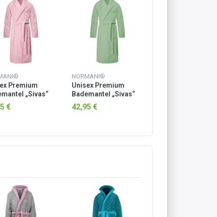
MANI®
NORMANI®
NORMANI®
sex Premium
Unisex Premium
Unisex Premium
mantel „Sivas“
Bademantel „Sivas“
Bademantel „Siva
Frottee - OEKO-
aus Frottee - OEKO-
aus Frottee - OEK
5 €
42,95 €
42,95 €
® 100 Rosa
TEX® 100 Hellgrün
TEX® 100 Petrol