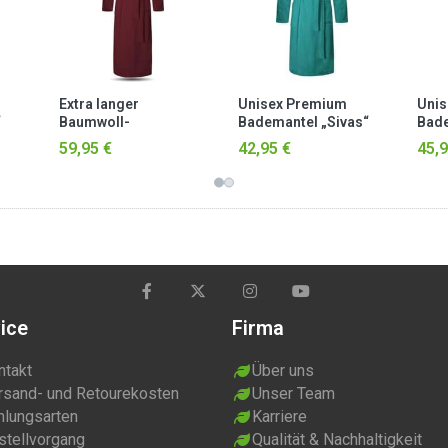
Extra langer
Unisex Premium
Unis
“
Baumwoll-
Bademantel „Sivas“
Bade
Bademantel „Lola“
aus Frottee - OEKO-
Kapu
59,95 €
42,95 €
45,9
aus 100 % Baumwolle
TEX® 100 Petrol
Gra
Burgund
ice
Firma
ntakt
Über uns
rsand- und Retourekosten
Unser Team
hlungsarten
Karriere
stellvorgang
Qualität & Nachhaltigkeit