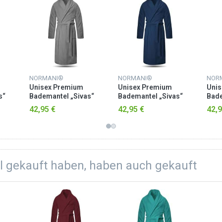
NORMANI®
NORMANI®
NOR
Unisex Premium
Unisex Premium
Uni
s“
Bademantel „Sivas“
Bademantel „Sivas“
Bade
O-
aus Frottee - OEKO-
aus Frottee - OEKO-
aus 
42,95 €
42,95 €
42,9
z
TEX® 100 Grau
TEX® 100 Marine
TEX
el gekauft haben, haben auch gekauft