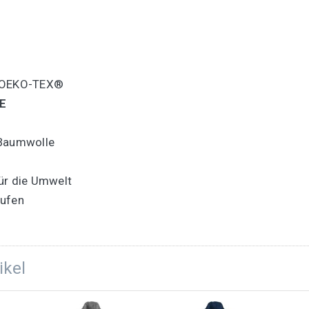
y OEKO-TEX®
E
-Baumwolle
ür die Umwelt
aufen
ikel