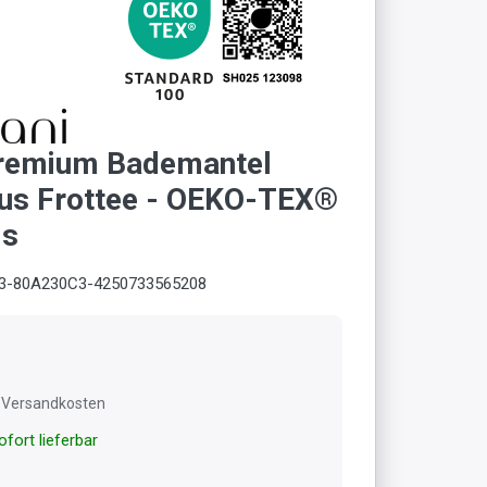
Premium Bademantel
aus Frottee - OEKO-TEX®
is
3-80A230C3-4250733565208
l. Versandkosten
fort lieferbar