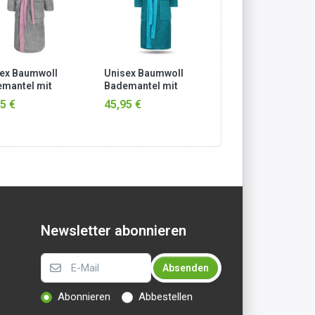
ex Baumwoll
Unisex Baumwoll
Unisex Baumwoll
mantel mit
Bademantel mit
Bademantel mit
ze „Izmit“
Kapuze „Izmit“
Kapuze „Izmit“
5 €
45,95 €
45,95 €
u/Rosa
Petrol/Türkis
Grau/Blau
Newsletter abonnieren
Absenden
Abonnieren
Abbestellen