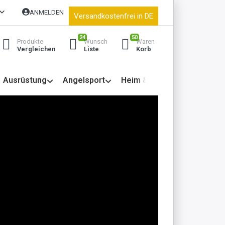
ANMELDEN
Versandkostenfrei in DE
24
50
Produkte
Wunsch
Waren
Vergleichen
Liste
Korb
Ausrüstung
Angelsport
Heim & Garten