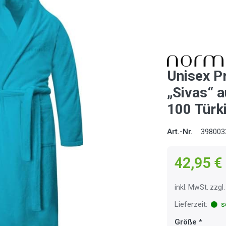
Unisex 
„Sivas“ 
100 Türk
Art.-Nr.
398003
42,95 €
inkl. MwSt. zzg
Lieferzeit:
so
Größe