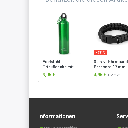
- 38 %
Edelstahl
Survival-Armband
Trinkflasche mit
Paracord 17 mm
Karabiner 750 ml Grün
Small Schwarz
9,95 €
4,95 €
UVP:
7,95 €
Informationen
Serv