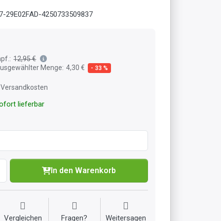
7-29E02FAD-4250733509837
pf.:
12,95 €
 ausgewählter Menge:
4,30 €
- 33 %
l. Versandkosten
fort lieferbar
In den Warenkorb
Vergleichen
Fragen?
Weitersagen