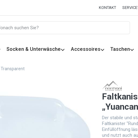
KONTAKT
SERVICE
Socken & Unterwäsche
Accessoires
Taschen
r Transparent
Faltkanis
„Yuancan
Der stabile und
Faltkanister "Run
Einfüllöffnung l
und nutzt auch au