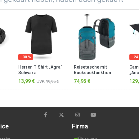
- 30 %
- 24
Herren T-Shirt „Agra“
Reisetasche mit
Camp
Schwarz
Rucksackfunktion
„Anc
„Melano“ 60 Liter
Schw
13,99 €
74,95 €
129,
UVP:
19,95 €
Grau/Petrol
ice
Firma