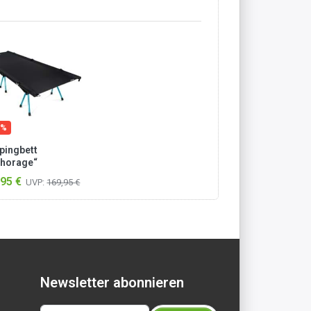
 %
ingbett
horage“
arz/Blau
95 €
UVP:
169,95 €
Newsletter abonnieren