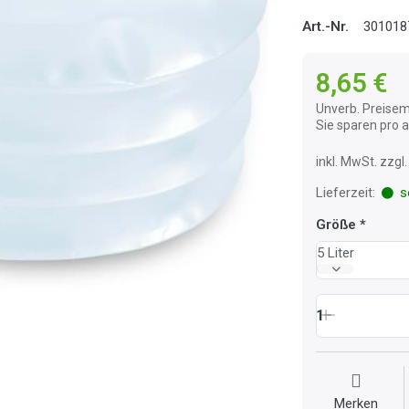
Art.-Nr.
301018
8,65 €
Unverb. Preisem
Sie sparen pro
inkl. MwSt. zzg
Lieferzeit:
so
Größe
5 Liter
1
Merken