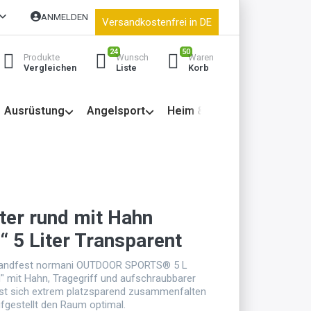
ANMELDEN
Versandkostenfrei in DE
24
50
Produkte
Wunsch
Waren
Vergleichen
Liste
Korb
Ausrüstung
Angelsport
Heim & Garten
ter rund mit Hahn
“ 5 Liter Transparent
 standfest normani OUTDOOR SPORTS® 5 L
d" mit Hahn, Tragegriff und aufschraubbarer
ässt sich extrem platzsparend zusammenfalten
fgestellt den Raum optimal.