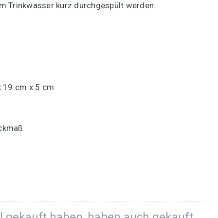
m Trinkwasser kurz durchgespült werden.
 19 cm x 5 cm
Packmaß
el gekauft haben, haben auch gekauft