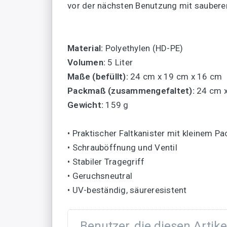
vor der nächsten Benutzung mit saubere
Material:
Polyethylen (HD-PE)
Volumen:
5 Liter
Maße (befüllt):
24 cm x 19 cm x 16 cm
Packmaß (zusammengefaltet):
24 cm x
Gewicht:
159 g
• Praktischer Faltkanister mit kleinem 
• Schrauböffnung und Ventil
• Stabiler Tragegriff
• Geruchsneutral
• UV-beständig, säureresistent
Benutzer, die diesen Artik