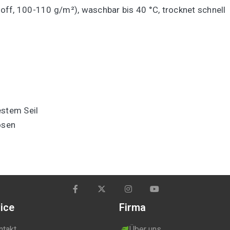
ff, 100-110 g/m²), waschbar bis 40 °C, trocknet schnell
estem Seil
ösen
g
ice
Firma
ntakt
Über uns