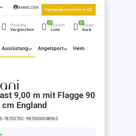
ANMELDEN
Versandkostenfrei in DE
24
50
Produkte
Wunsch
Waren
Vergleichen
Liste
Korb
Ausrüstung
Angelsport
Heim & Garten
st 9,00 m mit Flagge 90
 cm England
5-787D07DC-9870000048965