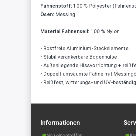
Fahnenstoff:
100 % Polyester (Fahnensto
Ösen:
Messing
Material Fahnenseil:
100 % Nylon
• Rostfreie Aluminium-Steckelemente
• Stabil verankerbare Bodenhülse
• Außenliegende Hissvorrichtung + reißf
• Doppelt umsäumte Fahne mit Messing
• Reißfest, witterungs- und UV-beständi
Informationen
Serv
Neu eingetroffen
Ko