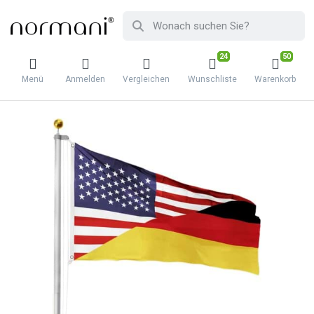
24
50
Menü
Anmelden
Vergleichen
Wunschliste
Warenkorb