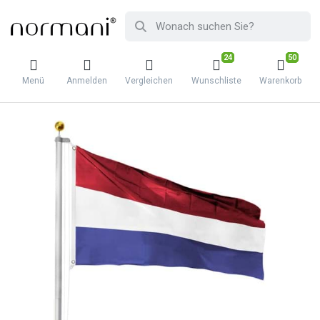
24
50
Menü
Anmelden
Vergleichen
Wunschliste
Warenkorb