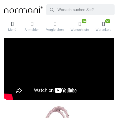
24
50
Menü
Anmelden
Vergleichen
Wunschliste
Warenkorb