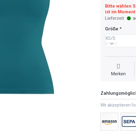
Bitte wählen S
ist im Moment 
Lieferzeit:
so
Größe
XS/S
Merken
Zahlungsmöglic
Wir akzeptieren f