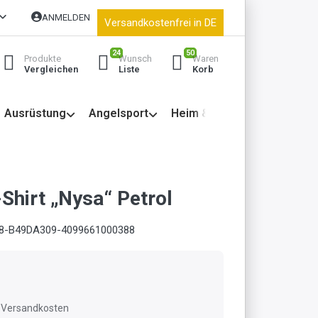
ANMELDEN
Versandkostenfrei in DE
24
50
Produkte
Wunsch
Waren
Vergleichen
Liste
Korb
Ausrüstung
Angelsport
Heim & Garten
Shirt „Nysa“ Petrol
8-B49DA309-4099661000388
l. Versandkosten