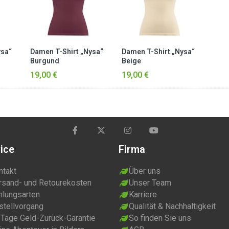
ysa“
Damen T-Shirt „Nysa“
Damen T-Shirt „Nysa“
Burgund
Beige
19,00 €
19,00 €
ice
Firma
ntakt
Über uns
rsand- und Retourekosten
Unser Team
hlungsarten
Karriere
stellvorgang
Qualität & Nachhaltigkeit
 Tage Geld-Zurück-Garantie
So finden Sie uns