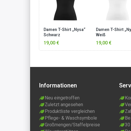
Damen T-Shirt „Nysa“
Damen T-Shirt „N
Schwarz
Weiß
19,00 €
19,00 €
Informationen
Serv
Neu eingetroffen
Ko
Zuletzt angesehen
Ve
Produktliste vergleichen
Za
Pflege- & Waschsymbole
Be
Großmengen/Staffelpreise
30