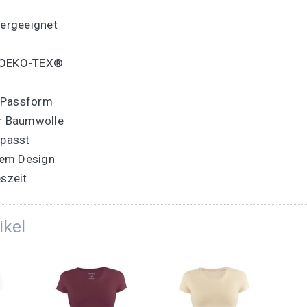
ergeeignet
y OEKO-TEX®
e Passform
er Baumwolle
 passt
nem Design
eszeit
ikel