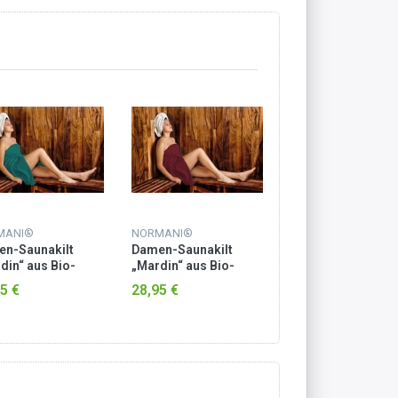
MANI®
NORMANI®
NORMANI®
n-Saunakilt
Damen-Saunakilt
Damen-Saunakilt
din“ aus Bio-
„Mardin“ aus Bio-
„Mardin“ aus Bio-
wolle Petrol
Baumwolle Burgund
Baumwolle Rosa
5 €
28,95 €
28,95 €