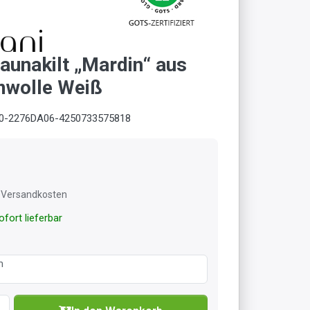
unakilt „Mardin“ aus
mwolle Weiß
0-2276DA06-4250733575818
l. Versandkosten
fort lieferbar
m