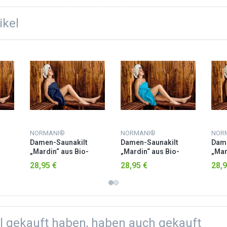
ikel
NORMANI®
NORMANI®
NOR
Damen-Saunakilt
Damen-Saunakilt
Dame
„Mardin“ aus Bio-
„Mardin“ aus Bio-
„Mar
Baumwolle Marine
Baumwolle Türkis
Baum
28,95 €
28,95 €
28,9
el gekauft haben, haben auch gekauft