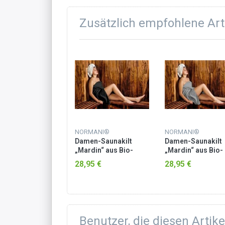
Zusätzlich empfohlene Art
MANI®
NORMANI®
NORMANI®
en-Saunakilt
Damen-Saunakilt
Damen-Saunakilt
din“ aus Bio-
„Mardin“ aus Bio-
„Mardin“ aus Bio-
mwolle Rosa
Baumwolle Schwarz
Baumwolle Grau
95 €
28,95 €
28,95 €
Benutzer, die diesen Artik