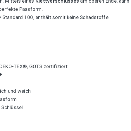
. Mittels eines
Klettverschlusses
am oberen Ende, kann d
 perfekte Passform.
Standard 100, enthält somit keine Schadstoffe.
 OEKO-TEX®, GOTS zertifiziert
E
ich und weich
Passform
 Schlüssel