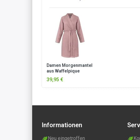
Damen Morgenmantel
aus Waffelpique
„Manisa“ Altrosa
39,95 €
Informationen
Serv
Neu eingetroffen
Ko