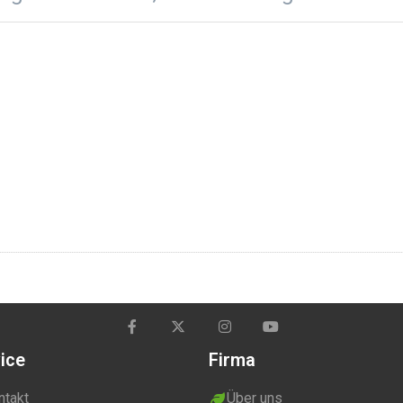
ice
Firma
ntakt
Über uns