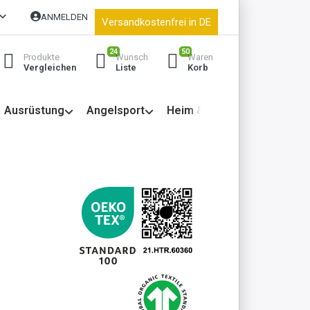
ANMELDEN
Versandkostenfrei in DE
24
50
Produkte
Wunsch
Waren
Vergleichen
Liste
Korb
Ausrüstung
Angelsport
Heim & Garten