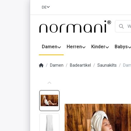
DE
Damen
Herren
Kinder
Babys
Damen
Badeartikel
Saunakilts
Dam