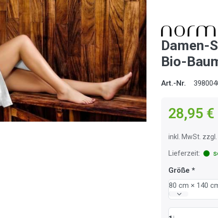
Damen-Sa
Bio-Bau
Art.-Nr.
398004
28,95 €
inkl. MwSt. zzg
Lieferzeit:
so
Größe
80 cm × 140 c