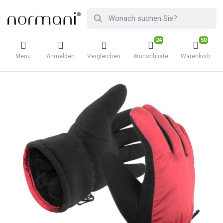
24
50
Menü
Anmelden
Vergleichen
Wunschliste
Warenkorb