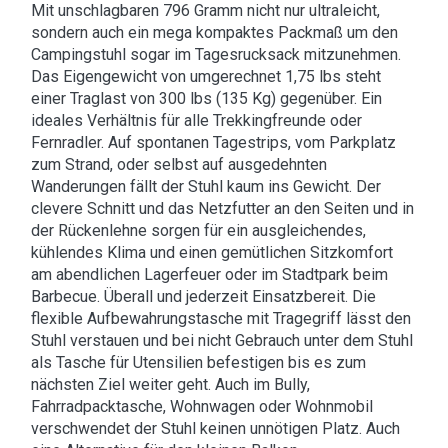
Mit unschlagbaren 796 Gramm nicht nur ultraleicht,
sondern auch ein mega kompaktes Packmaß um den
Campingstuhl sogar im Tagesrucksack mitzunehmen.
Das Eigengewicht von umgerechnet 1,75 lbs steht
einer Traglast von 300 lbs (135 Kg) gegenüber. Ein
ideales Verhältnis für alle Trekkingfreunde oder
Fernradler. Auf spontanen Tagestrips, vom Parkplatz
zum Strand, oder selbst auf ausgedehnten
Wanderungen fällt der Stuhl kaum ins Gewicht. Der
clevere Schnitt und das Netzfutter an den Seiten und in
der Rückenlehne sorgen für ein ausgleichendes,
kühlendes Klima und einen gemütlichen Sitzkomfort
am abendlichen Lagerfeuer oder im Stadtpark beim
Barbecue. Überall und jederzeit Einsatzbereit. Die
flexible Aufbewahrungstasche mit Tragegriff lässt den
Stuhl verstauen und bei nicht Gebrauch unter dem Stuhl
als Tasche für Utensilien befestigen bis es zum
nächsten Ziel weiter geht. Auch im Bully,
Fahrradpacktasche, Wohnwagen oder Wohnmobil
verschwendet der Stuhl keinen unnötigen Platz. Auch