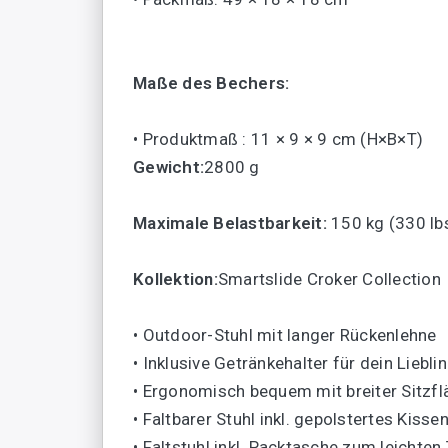
Maße des Bechers:
• Produktmaß : 11 × 9 × 9 cm (H×B×T)
Gewicht:
2800 g
Maximale Belastbarkeit:
150 kg (330 lb
Kollektion:
Smartslide Croker Collection
• Outdoor-Stuhl mit langer Rückenlehne
• Inklusive Getränkehalter für dein Liebl
• Ergonomisch bequem mit breiter Sitzfl
• Faltbarer Stuhl inkl. gepolstertes Kiss
• Faltstuhl inkl. Packtasche zum leichten