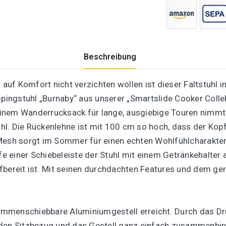
Beschreibung
 auf Komfort nicht verzichten wollen ist dieser Faltstuhl i
ingstuhl „Burnaby“ aus unserer „Smartslide Cooker Colle
inem Wanderrucksack für lange, ausgiebige Touren nimmt
hl. Die Rückenlehne ist mit 100 cm so hoch, dass der Kop
 Mesh sorgt im Sommer für einen echten Wohlfühlcharakter
fe einer Schiebeleiste der Stuhl mit einem Getränkehalter 
fbereit ist. Mit seinen durchdachten Features und dem g
mmenschiebbare Aluminiumgestell erreicht. Durch das Dr
 den Sitzbezug und das Gestell ganz einfach zusammenbind