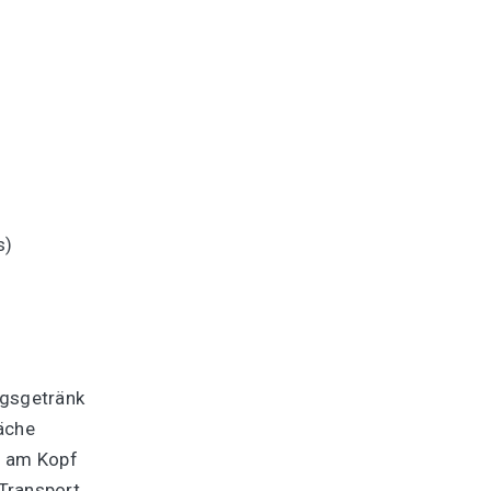
s)
ingsgetränk
äche
en am Kopf
 Transport