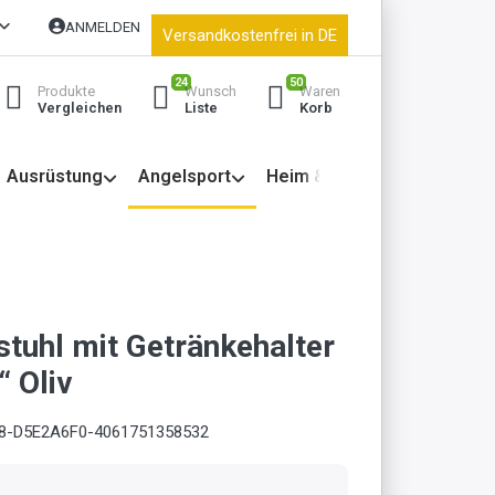
ANMELDEN
Versandkostenfrei in DE
24
50
Produkte
Wunsch
Waren
Vergleichen
Liste
Korb
Ausrüstung
Angelsport
Heim & Garten
tuhl mit Getränkehalter
“ Oliv
8-D5E2A6F0-4061751358532