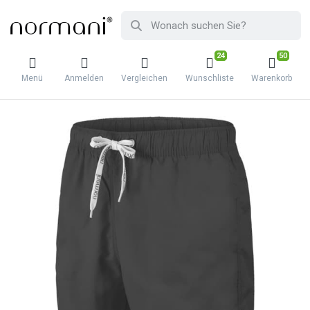
24
50
Menü
Anmelden
Vergleichen
Wunschliste
Warenkorb