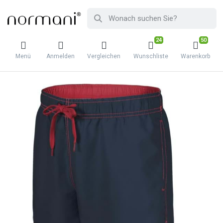
24
50
Menü
Anmelden
Vergleichen
Wunschliste
Warenkorb