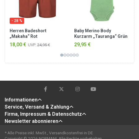
- 28 %
Herren Badeshort
Baby Merino Body
„Makaha“ Rot
Kurzarm „Tauranga“ Grün
18,00 €
29,95 €
UVP:
24,95 €
Informationen
Service, Versand & Zahlung
Firma, Impressum & Datenschutz
Newsletter abonnieren
* Alle Preise inkl. MwSt., Versandkostenfrei in DE
Copyright © 2026 NORMANI. Alle Rechte vorbehalten.