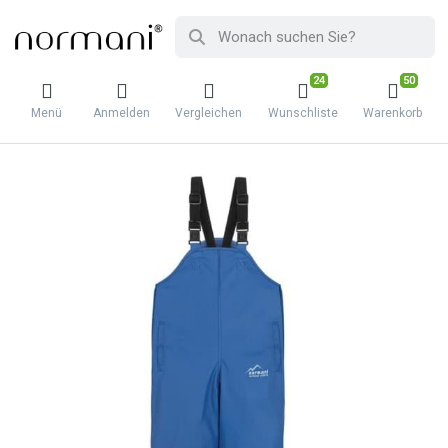
24
50
Menü
Anmelden
Vergleichen
Wunschliste
Warenkorb