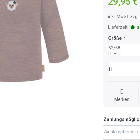
29,95 €
inkl. MwSt. zzg
Lieferzeit:
so
Größe
62/68
1
Merken
Zahlungsmöglic
Wir akzeptieren f