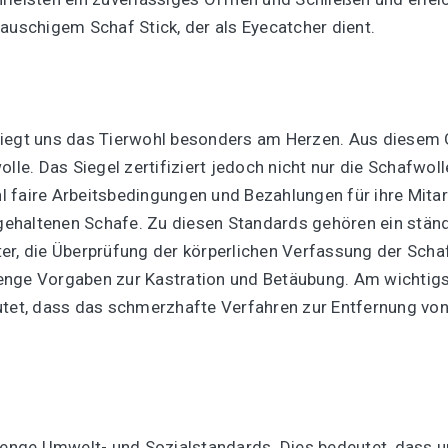
auschigem Schaf Stick, der als Eyecatcher dient.
liegt uns das Tierwohl besonders am Herzen. Aus diesem 
olle. Das Siegel zertifiziert jedoch nicht nur die Schafwo
ohl faire Arbeitsbedingungen und Bezahlungen für ihre Mita
e gehaltenen Schafe. Zu diesen Standards gehören ein st
r, die Überprüfung der körperlichen Verfassung der Schafe
nge Vorgaben zur Kastration und Betäubung. Am wichtigst
utet, dass das schmerzhafte Verfahren zur Entfernung von
trenge Umwelt- und Sozialstandards. Dies bedeutet, dass 