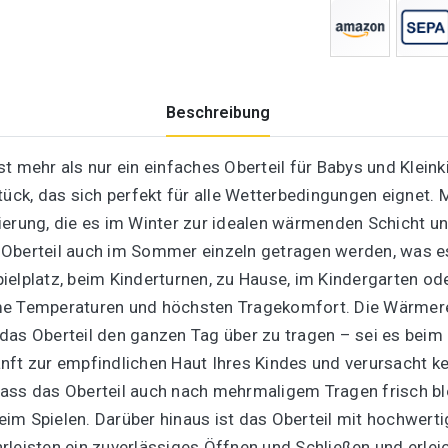
Beschreibung
 mehr als nur ein einfaches Oberteil für Babys und Kleinki
tück, das sich perfekt für alle Wetterbedingungen eignet.
ierung, die es im Winter zur idealen wärmenden Schicht un
 Oberteil auch im Sommer einzeln getragen werden, was es
lplatz, beim Kinderturnen, zu Hause, im Kindergarten oder i
me Temperaturen und höchsten Tragekomfort. Die Wärmere
das Oberteil den ganzen Tag über zu tragen – sei es beim
ft zur empfindlichen Haut Ihres Kindes und verursacht kei
ass das Oberteil auch nach mehrmaligem Tragen frisch blei
eim Spielen. Darüber hinaus ist das Oberteil mit hochwer
rleisten ein zuverlässiges Öffnen und Schließen und erl