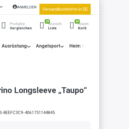
ANMELDEN
Versandkostenfrei in DE
24
50
Produkte
Wunsch
Waren
Vergleichen
Liste
Korb
Ausrüstung
Angelsport
Heim & Garten
ino Longsleeve „Taupo“
3-8EEFC3C9-4061751144845