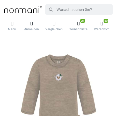
24
50
Menü
Anmelden
Vergleichen
Wunschliste
Warenkorb