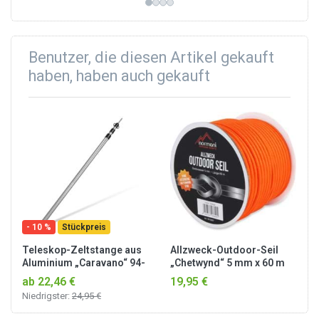
Outdoor-Bereich,...
Outdoor-Bereich,...
Benutzer, die diesen Artikel gekauft
haben, haben auch gekauft
- 10 %
Stückpreis
Teleskop-Zeltstange aus
Allzweck-Outdoor-Seil
Aluminium „Caravano“ 94-
„Chetwynd“ 5 mm x 60 m
240 cm Silber
Orange
ab 22,46 €
19,95 €
Niedrigster:
24,95 €