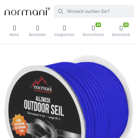
24
50
Menü
Anmelden
Vergleichen
Wunschliste
Warenkorb