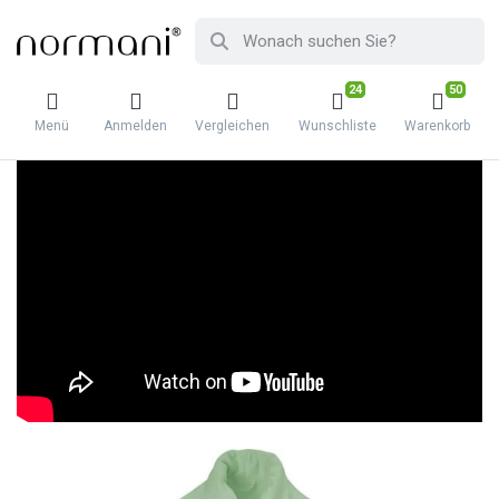
24
50
Menü
Anmelden
Vergleichen
Wunschliste
Warenkorb