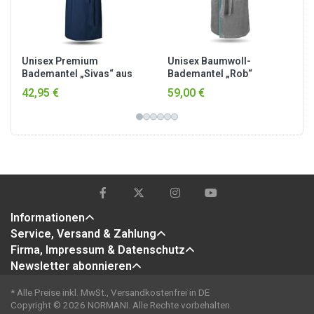
Unisex Premium
Unisex Baumwoll-
Bademantel „Sivas“ aus
Bademantel „Rob“
Frottee - OEKO-TEX® 100
Grau/Petrol
42,95 €
59,00 €
Marine
Informationen
Service, Versand & Zahlung
Firma, Impressum & Datenschutz
Newsletter abonnieren
* Alle Preise inkl. MwSt., Versandkostenfrei in DE
Copyright © 2026 NORMANI. Alle Rechte vorbehalten.