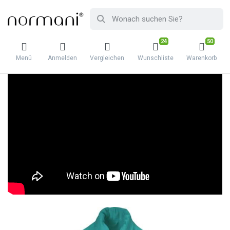
24
50
Menü
Anmelden
Vergleichen
Wunschliste
Warenkorb