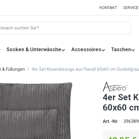
KONTAKT
SERVICE
Socken & Unterwäsche
Accessoires
Taschen
n & Füllungen
4er Set Kissenbezüge aus Flanell 60x60 cm Dunkelgra
4er Set 
60x60 cm
Art.-Nr.
396389