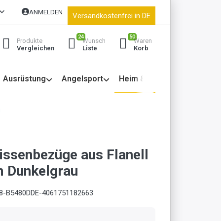
ANMELDEN
Versandkostenfrei in DE
24
50
Produkte
Wunsch
Waren
Vergleichen
Liste
Korb
Ausrüstung
Angelsport
Heim & Garten
u
Kissenbezüge aus Flanell
 Dunkelgrau
8-B5480DDE-4061751182663