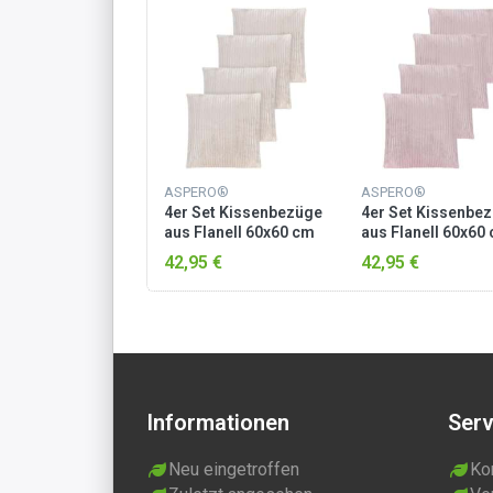
ASPERO®
ASPERO®
4er Set Kissenbezüge
4er Set Kissenbe
aus Flanell 60x60 cm
aus Flanell 60x60
Taupe
Rosa
42,95 €
42,95 €
Informationen
Serv
Neu eingetroffen
Ko