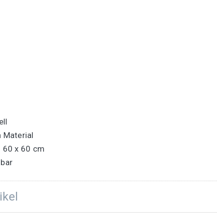
ll
 Material
: 60 x 60 cm
hbar
ikel