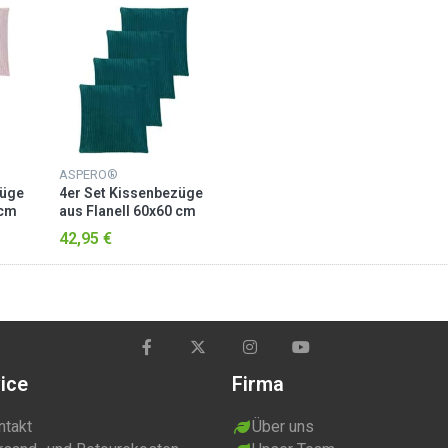
ASPERO®
züge
4er Set Kissenbezüge
 cm
aus Flanell 60x60 cm
Petrol
42,95 €
ice
Firma
ntakt
Über uns