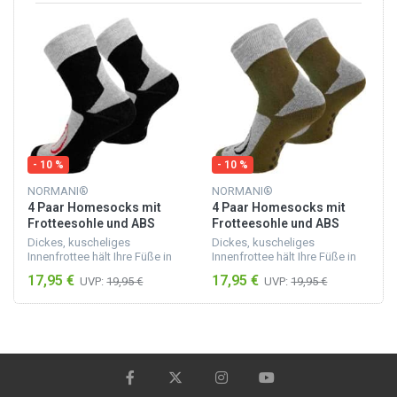
- 10 %
- 10 %
NORMANI®
NORMANI®
4 Paar Homesocks mit
4 Paar Homesocks mit
Frotteesohle und ABS
Frotteesohle und ABS
Schwarz
Khaki
Dickes, kuscheliges
Dickes, kuscheliges
Innenfrottee hält Ihre Füße in
Innenfrottee hält Ihre Füße in
den Haussocken mit
den Haussocken mit
17,95 €
17,95 €
UVP:
19,95 €
UVP:
19,95 €
rutschfesten ABS-Punkten an
rutschfesten ABS-Punkten an
der Sohle wohlig warm.
der Sohle wohlig warm.