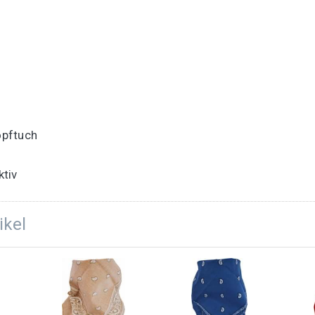
opftuch
ktiv
ikel