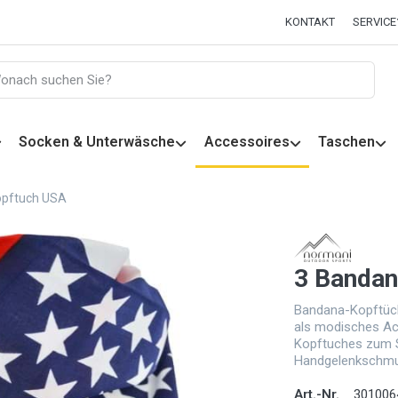
KONTAKT
SERVICE
Socken & Unterwäsche
Accessoires
Taschen
opftuch USA
3 Bandan
Bandana-Kopftüch
als modisches Ac
Kopftuches zum S
Handgelenkschmu
Art.-Nr.
301006