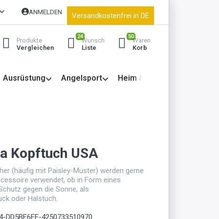
ANMELDEN
Versandkostenfrei in DE
24
50
Produkte
Wunsch
Waren
Vergleichen
Liste
Korb
Ausrüstung
Angelsport
Heim & Garten
a Kopftuch USA
er (häufig mit Paisley-Muster) werden gerne
cessoire verwendet, ob in Form eines
chutz gegen die Sonne, als
ck oder Halstuch.
4-DD5BE6EF-4250733510970