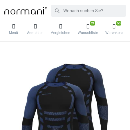
24
50
Menü
Anmelden
Vergleichen
Wunschliste
Warenkorb