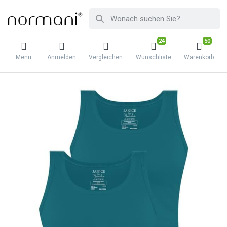
24
50
Menü
Anmelden
Vergleichen
Wunschliste
Warenkorb