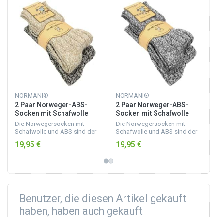
NORMANI®
NORMANI®
2 Paar Norweger-ABS-
2 Paar Norweger-ABS-
Socken mit Schafwolle
Socken mit Schafwolle
Braun/Beige
Graumelange
Die Norwegersocken mit
Die Norwegersocken mit
Schafwolle und ABS sind der
Schafwolle und ABS sind der
ideale Hausschuhersatz für
ideale Hausschuhersatz für
19,95 €
19,95 €
die kalte Jahreszeit.
die kalte Jahreszeit.
Benutzer, die diesen Artikel gekauft
haben, haben auch gekauft