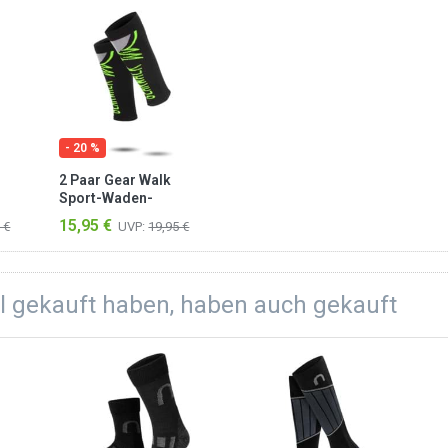
- 20 %
2 Paar Gear Walk
Sport-Waden-
lpen
Kompressionsstulpen
15,95 €
 €
UVP:
19,95 €
Grün
el gekauft haben, haben auch gekauft