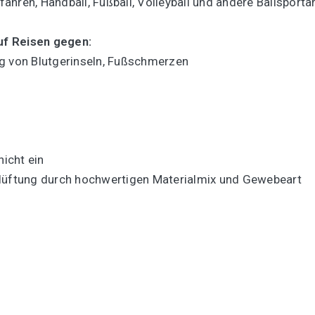
dfahren, Handball, Fußball, Volleyball und andere Ballspor
uf Reisen gegen:
ng von Blutgerinseln, Fußschmerzen
icht ein
elüftung durch hochwertigen Materialmix und Gewebeart