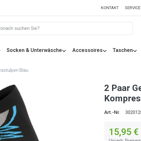
KONTAKT
SERVICE
Socken & Unterwäsche
Accessoires
Taschen
sstulpen Blau
2 Paar G
Kompress
Art.-Nr.
302012
15,95 €
Unverb. Preisem