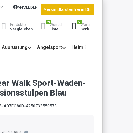
ANMELDEN
Versandkostenfrei in DE
24
50
Produkte
Wunsch
Waren
Vergleichen
Liste
Korb
Ausrüstung
Angelsport
Heim & Garten
ear Walk Sport-Waden-
ionsstulpen Blau
8-A07EC80D-4250733559573
pf.:
19,95 €