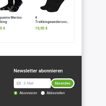
queme Merino
4
4
king
Trekkingwandersocken
Trekkingwanders
strümpfe mit
mit Polstersohle und
mit Polstersohle 
5 €
19,95 €
19,95 €
teesohle Schwarz
Komfortbund
Komfortbund
Schwarz
Anthrazit
Newsletter abonnieren
Absenden
Abonnieren
Abbestellen