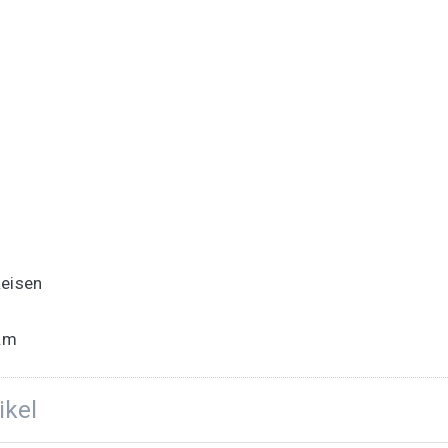
Reisen
v.m
ikel