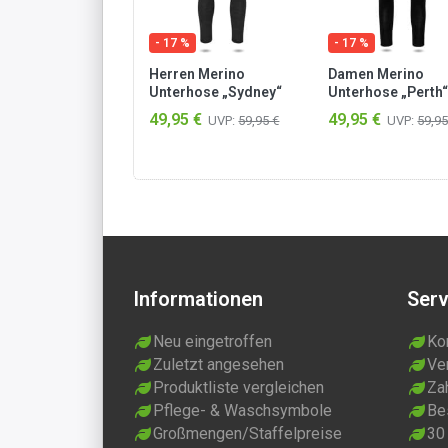
 %
- 17 %
- 17 %
en Merino
Herren Merino
Damen Merino
rhose „Sydney“
Unterhose „Sydney“
Unterhose „Perth“
y
Anthrazit
Schwarz
95 €
49,95 €
49,95 €
UVP:
59,95 €
UVP:
59,95 €
UVP:
59,95
Informationen
Serv
Neu eingetroffen
Ko
Zuletzt angesehen
Ve
Produktliste vergleichen
Za
Pflege- & Waschsymbole
Be
Großmengen/Staffelpreise
30