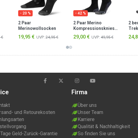
- 20 %
- 42 %
2 Paar
2 Paar Merino
2 be
Merinowollsocken
Kompressionskniestrümpfe
Trek
Wander- und
„Darwin“ Anthrazit
Knie
19,95 €
29,00 €
24,8
 €
UVP:
24,95 €
UVP:
49,95 €
Trekkingsocken
Frot
„Melton“ Schwarz
ice
Firma
ntakt
Über uns
rsand- und Retourekosten
Unser Team
hlungsarten
Karriere
stellvorgang
Qualität & Nachhaltigkeit
 Tage Geld-Zurück-Garantie
So finden Sie uns