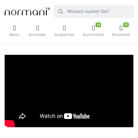
24
50
Menü
Anmelden
Vergleichen
Wunschliste
Warenkorb