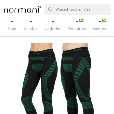
24
50
Menü
Anmelden
Vergleichen
Wunschliste
Warenkorb