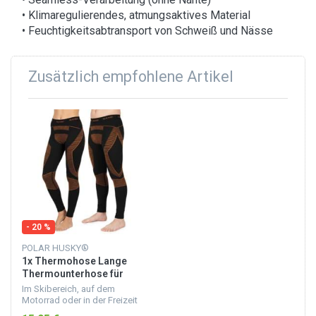
• Klimaregulierendes, atmungsaktives Material
• Feuchtigkeitsabtransport von Schweiß und Nässe
Zusätzlich empfohlene Artikel
- 20 %
POLAR HUSKY®
1x Thermohose Lange
Thermounterhose für
Damen und Herren Orange
Im Skibereich, auf dem
Motorrad oder in der Freizeit
ist es nicht nur wichtig, eine