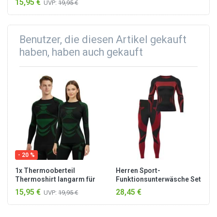
15,95 €
UVP:
19,95 €
atmungsaktive Hose zu
tragen, auch die
darunterliegende Unterwäsche
spiel...
Benutzer, die diesen Artikel gekauft
haben, haben auch gekauft
- 20 %
1x Thermooberteil
Herren Sport-
Thermoshirt langarm für
Funktionsunterwäsche Set
Damen und Herren Grün
Hemd + Hose Schwarz/Rot
15,95 €
28,45 €
UVP:
19,95 €