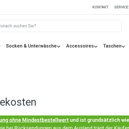
KONTAKT
SERVICE
Socken & Unterwäsche
Accessoires
Taschen
rekosten
rung
ohne Mindestbestellwert
und ist grundsätzlich
wie
wie bei Rücksendungen aus dem Ausland trägt der Käufer