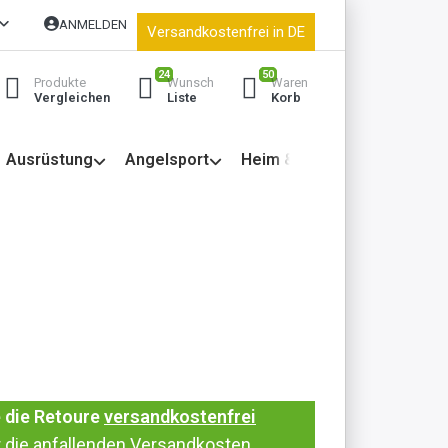
ANMELDEN
Versandkostenfrei in DE
24
50
Produkte
Wunsch
Waren
Vergleichen
Liste
Korb
Ausrüstung
Angelsport
Heim & Garten
 die
Retoure
versandkostenfrei
 die anfallenden Versandkosten.