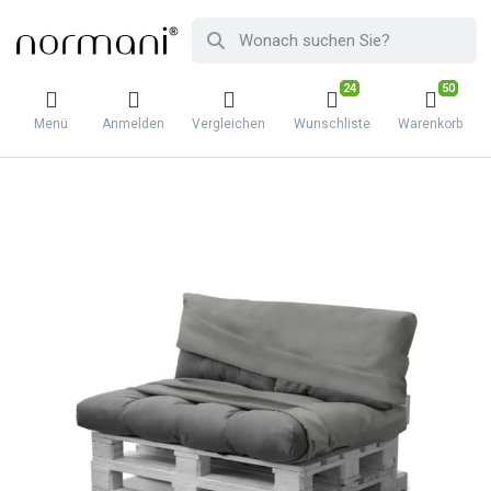
24
50
Menü
Anmelden
Vergleichen
Wunschliste
Warenkorb