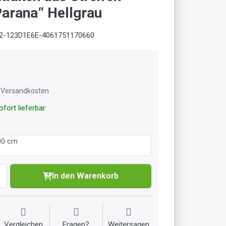
Parana“ Hellgrau
2-123D1E6E-4061751170660
l. Versandkosten
fort lieferbar
00 cm
In den Warenkorb
Vergleichen
Fragen?
Weitersagen