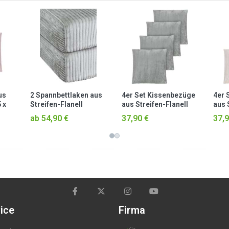
us
2 Spannbettlaken aus
4er Set Kissenbezüge
4er 
 x
Streifen-Flanell
aus Streifen-Flanell
aus 
osa
„Parana“ Hellgrau
45x45 cm „Zarate“
45x4
ab 54,90 €
37,90 €
37,9
Hellgrau
Tau
ice
Firma