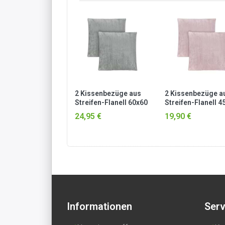
en Winter Plüsch
2 Kissenbezüge aus
2 Kissenbezüge a
rhose „Inuvik“
Streifen-Flanell 60x60
Streifen-Flanell 45
cm „Salta“ Hellgrau
45 cm „Zarate“ R
95 €
24,95 €
19,90 €
Informationen
Serv