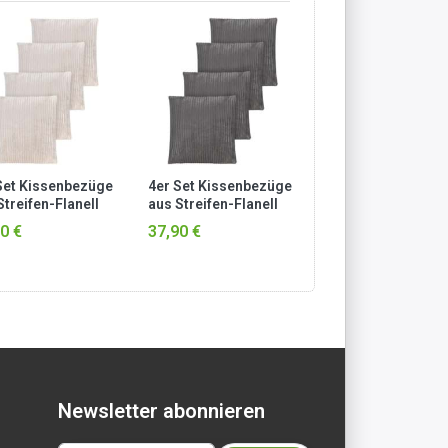
Set Kissenbezüge
4er Set Kissenbezüge
Herren Merino T-S
Streifen-Flanell
aus Streifen-Flanell
„Busselton“ Schw
5 cm „Zarate“
45x45 cm „Zarate“
0 €
37,90 €
44,95 €
pe
Dunkelgrau
Newsletter abonnieren