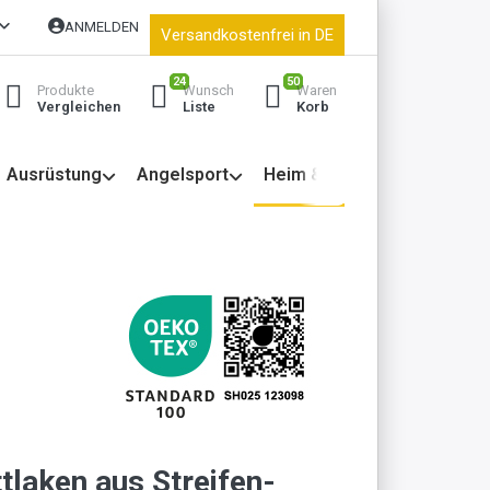
ANMELDEN
Versandkostenfrei in DE
24
50
Produkte
Wunsch
Waren
Vergleichen
Liste
Korb
Ausrüstung
Angelsport
Heim & Garten
tlaken aus Streifen-