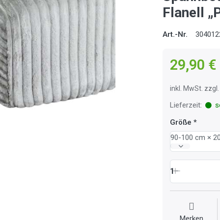
Flanell „
Art.-Nr.
304012
29,90 €
inkl. MwSt. zzg
Lieferzeit:
so
Größe
90-100 cm × 2
1
Merken