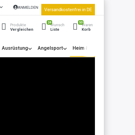
ANMELDEN
Versandkostenfrei in DE
24
50
Produkte
Wunsch
Waren
Vergleichen
Liste
Korb
Ausrüstung
Angelsport
Heim & Garten