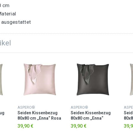
0 cm
aterial
 ausgestattet
ikel
ASPERO®
ASPERO®
ASP
ug
Seiden Kissenbezug
Seiden Kissenbezug
Seid
80x80 cm „Enna“ Rosa
80x80 cm „Enna“
80x8
Anthrazit
Tau
39,90 €
39,90 €
39,9