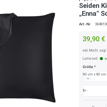
Seiden K
„Enna“ S
Art.-Nr.
304013
39,90 €
inkl. MwSt. zzg
Lieferzeit:
so
Größe
80 cm x 80 cm
1