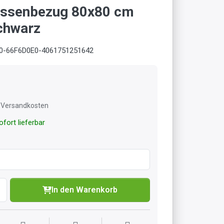
issenbezug 80x80 cm
chwarz
0-66F6D0E0-4061751251642
l. Versandkosten
fort lieferbar
In den Warenkorb