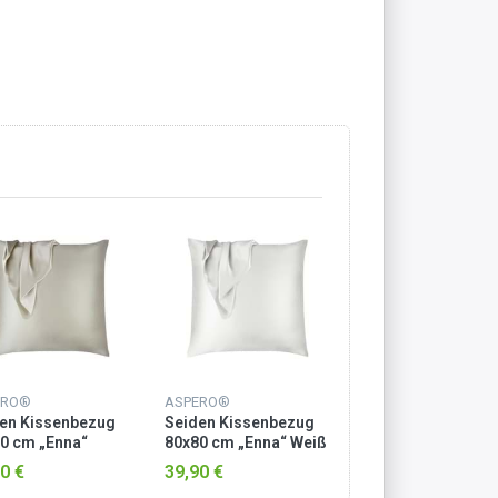
ERO®
ASPERO®
en Kissenbezug
Seiden Kissenbezug
0 cm „Enna“
80x80 cm „Enna“ Weiß
pe
0 €
39,90 €