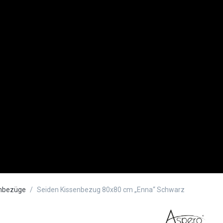
enbezüge
Seiden Kissenbezug 80x80 cm „Enna“ Schwarz