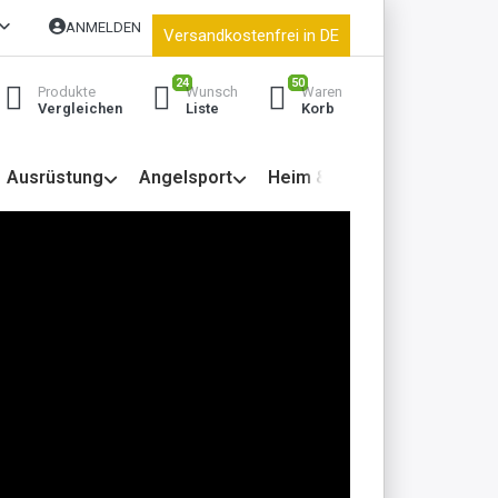
ANMELDEN
Versandkostenfrei in DE
24
50
Produkte
Wunsch
Waren
Vergleichen
Liste
Korb
Ausrüstung
Angelsport
Heim & Garten