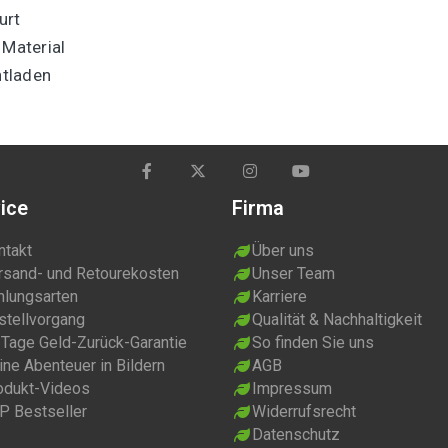
urt
Material
ntladen
ice
Firma
ntakt
Über uns
rsand- und Retourekosten
Unser Team
hlungsarten
Karriere
stellvorgang
Qualität & Nachhaltigkeit
 Tage Geld-Zurück-Garantie
So finden Sie uns
ne Abenteuer in Bildern
AGB
odukt-Videos
Impressum
P Bestseller
Widerrufsrecht
Datenschutz