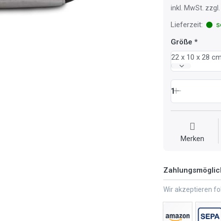
inkl. MwSt. zzg
Lieferzeit:
so
Größe
22 x 10 x 28 c
1
Merken
Zahlungsmöglic
Wir akzeptieren f