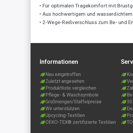
• Für optimalen Tragekomfort mit Brustg
• Aus hochwertigem und wasserdichtem 
• 2-Wege-Reißverschluss zum Be- und E
Informationen
Serv
Neu eingetroffen
Ko
Zuletzt angesehen
Ve
Produktliste vergleichen
Za
Pflege- & Waschsymbole
Be
Großmengen/Staffelpreise
30
Wir unterstützen
Dei
Upcycling-Textilien
Pr
OEKO-TEX® zertifizierte Textilien
TO