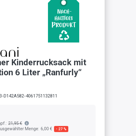
her Kinderrucksack mit
ion 6 Liter „Ranfurly“
3-D142A582-4061751132811
pf.:
21,95 €
 ausgewählter Menge:
6,00 €
- 27 %