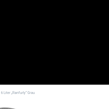
6 Liter „Ranfurly“ Grau