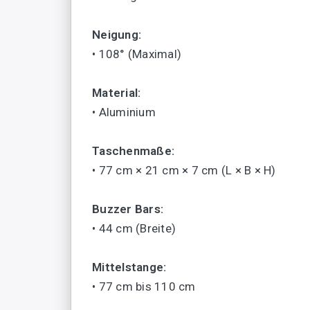
Neigung:
• 108° (Maximal)
Material:
• Aluminium
Taschenmaße:
• 77 cm × 21 cm × 7 cm (L × B × H)
Buzzer Bars:
• 44 cm (Breite)
Mittelstange:
• 77 cm bis 110 cm