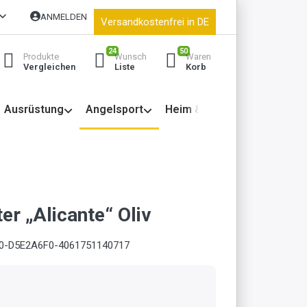
ANMELDEN
Versandkostenfrei in DE
24
50
Produkte
Wunsch
Waren
Vergleichen
Liste
Korb
Ausrüstung
Angelsport
Heim & Garten
er „Alicante“ Oliv
0-D5E2A6F0-4061751140717