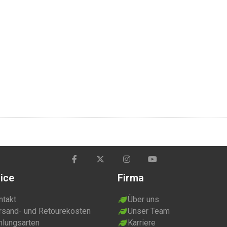
ice
Firma
ntakt
Über uns
rsand- und Retourekosten
Unser Team
hlungsarten
Karriere