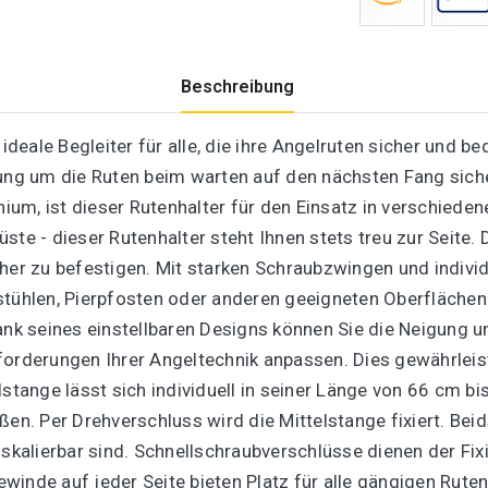
Beschreibung
r ideale Begleiter für alle, die ihre Angelruten sicher un
ung um die Ruten beim warten auf den nächsten Fang siche
um, ist dieser Rutenhalter für den Einsatz in verschied
te - dieser Rutenhalter steht Ihnen stets treu zur Seite. 
her zu befestigen. Mit starken Schraubzwingen und individ
stühlen, Pierpfosten oder anderen geeigneten Oberflächen
Dank seines einstellbaren Designs können Sie die Neigung 
forderungen Ihrer Angeltechnik anpassen. Dies gewährlei
lstange lässt sich individuell in seiner Länge von 66 cm bi
en. Per Drehverschluss wird die Mittelstange fixiert. Beid
 skalierbar sind. Schnellschraubverschlüsse dienen der Fix
winde auf jeder Seite bieten Platz für alle gängigen Rute