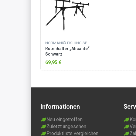
NORMANI® FISHING SPORTS
Rutenhalter „Alicante“
Schwarz
69,95 €
Informationen
Serv
Neu eingetroffen
Ko
Zuletzt angesehen
Ve
Produktliste vergleichen
Za