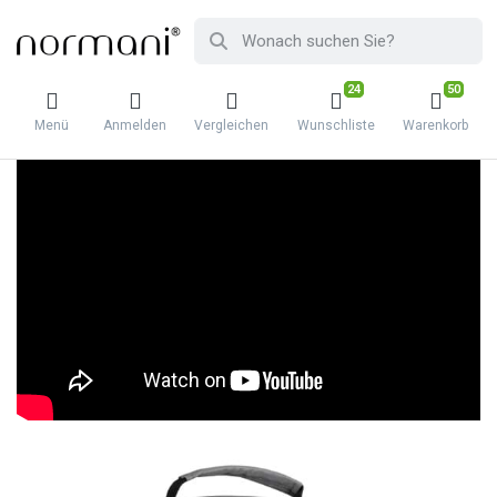
24
50
Menü
Anmelden
Vergleichen
Wunschliste
Warenkorb