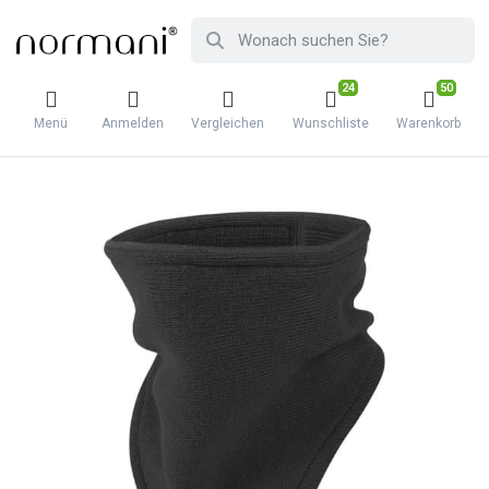
24
50
Menü
Anmelden
Vergleichen
Wunschliste
Warenkorb