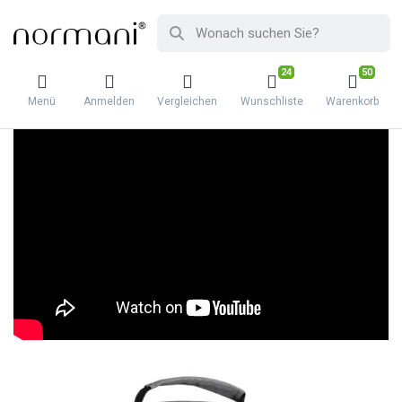
24
50
Menü
Anmelden
Vergleichen
Wunschliste
Warenkorb