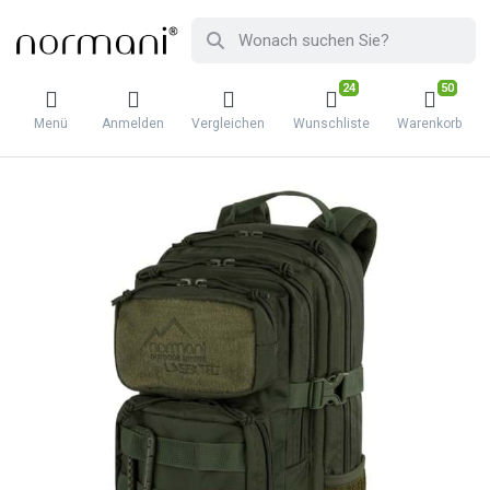
24
50
Menü
Anmelden
Vergleichen
Wunschliste
Warenkorb