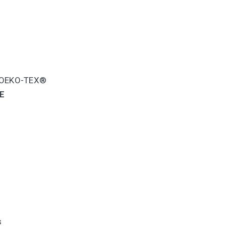
y OEKO-TEX®
E
s