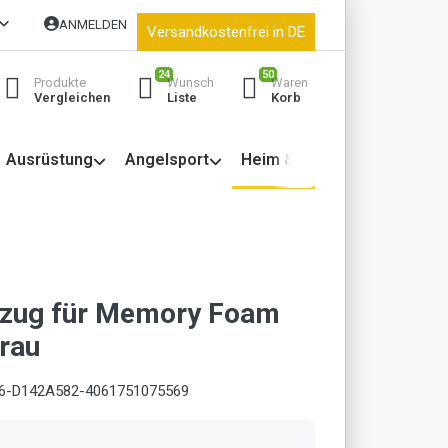
ANMELDEN
Versandkostenfrei in DE
24
50
Produkte
Wunsch
Waren
Vergleichen
Liste
Korb
Ausrüstung
Angelsport
Heim & Garten
ezug für Memory Foam
Grau
6-D142A582-4061751075569