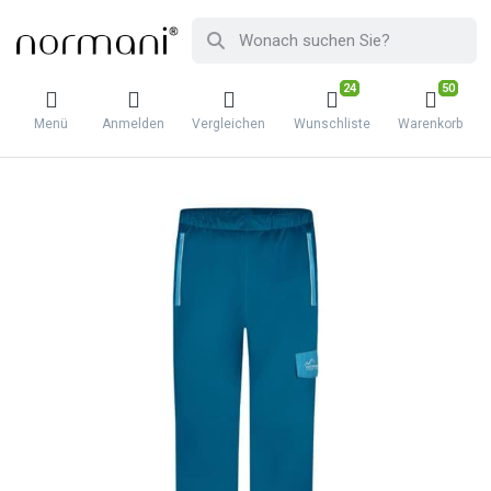
24
50
Menü
Anmelden
Vergleichen
Wunschliste
Warenkorb