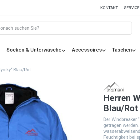
KONTAKT
SERVICE
Socken & Unterwäsche
Accessoires
Taschen
yrsky“ Blau/Rot
Herren W
Blau/Rot
Der Windbreaker "
getragen werden. 
wasserabweisend,
Feuchtigkeit bei s