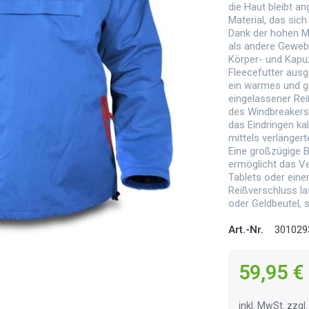
die Haut bleibt a
Material, das sich
Dank der hohen Ma
als andere Gewebe
Körper- und Kapu
Fleecefutter ausg
ein warmes und ge
eingelassener Re
des Windbreakers
das Eindringen ka
mittels verlänger
Eine großzügige 
ermöglicht das Ve
Tablets oder einer
Reißverschluss la
oder Geldbeutel, 
Art.-Nr.
301029
59,95 €
inkl. MwSt. zzg