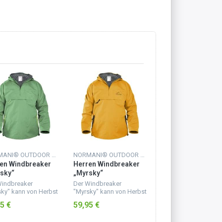
NORMANI® OUTDOOR SPORTS
NORMANI® OUTDOOR SPORTS
en Windbreaker
Herren Windbreaker
Herren Windbreak
sky“
„Myrsky“
„Myrsky“
/Hellgrün
Gelb/Schwarz
Schwarz/Orange
Windbreaker
Der Windbreaker
Der Windbreaker
ky" kann von Herbst
"Myrsky" kann von Herbst
"Myrsky" kann von H
rühling dauerhaft
bis Frühling dauerhaft
bis Frühling dauerhaf
5 €
59,95 €
59,95 €
agen werden. Das
getragen werden. Das
getragen werden. Da
aterial aus Taslan
Obermaterial aus Taslan
Obermaterial aus Tas