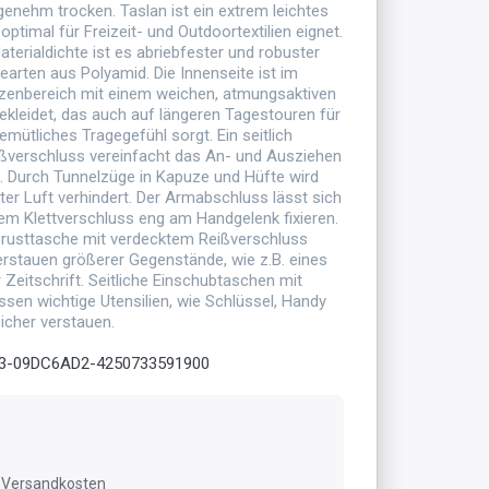
ngenehm trocken. Taslan ist ein extrem leichtes
 optimal für Freizeit- und Outdoortextilien eignet.
terialdichte ist es abriebfester und robuster
arten aus Polyamid. Die Innenseite ist im
zenbereich mit einem weichen, atmungsaktiven
ekleidet, das auch auf längeren Tagestouren für
mütliches Tragegefühl sorgt. Ein seitlich
ißverschluss vereinfacht das An- und Ausziehen
. Durch Tunnelzüge in Kapuze und Hüfte wird
lter Luft verhindert. Der Armabschluss lässt sich
tem Klettverschluss eng am Handgelenk fixieren.
Brusttasche mit verdecktem Reißverschluss
rstauen größerer Gegenstände, wie z.B. eines
 Zeitschrift. Seitliche Einschubtaschen mit
ssen wichtige Utensilien, wie Schlüssel, Handy
sicher verstauen.
3-09DC6AD2-4250733591900
l. Versandkosten