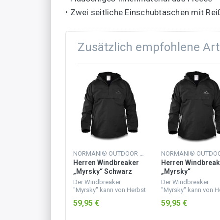
• Zwei seitliche Einschubtaschen mit Re
Zusätzlich empfohlene Art
NORMANI® OUTDOOR SPORTS
NORMANI® OUTDOOR SPORTS
en Windbreaker
Herren Windbreaker
Herren Windbreak
sky“ Navy
„Myrsky“ Schwarz
„Myrsky“
Schwarz/Beige
Windbreaker
Der Windbreaker
Der Windbreaker
sky" kann von Herbst
"Myrsky" kann von Herbst
"Myrsky" kann von H
rühling dauerhaft
bis Frühling dauerhaft
bis Frühling dauerha
95 €
59,95 €
59,95 €
agen werden. Das
getragen werden. Das
getragen werden. D
aterial aus Taslan
Obermaterial aus Taslan
Obermaterial aus Tas