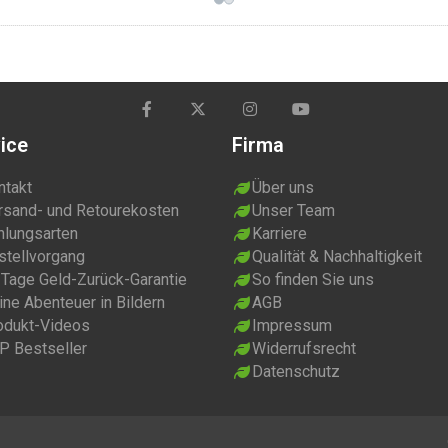
ist winddicht und
ist winddicht und
ist w
ber
wasserabweisend, aber
wasserabweisend, aber
wass
dennoch...
dennoch...
denno
ice
Firma
ntakt
Über uns
rsand- und Retourekosten
Unser Team
hlungsarten
Karriere
stellvorgang
Qualität & Nachhaltigkeit
 Tage Geld-Zurück-Garantie
So finden Sie uns
ne Abenteuer in Bildern
AGB
odukt-Videos
Impressum
P Bestseller
Widerrufsrecht
Datenschutz