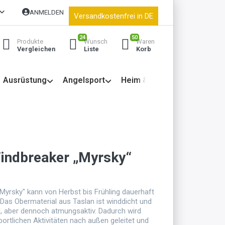
ANMELDEN
Versandkostenfrei in DE
24
50
Produkte
Wunsch
Waren
Vergleichen
Liste
Korb
Ausrüstung
Angelsport
Heim & Garten
indbreaker „Myrsky“
Myrsky" kann von Herbst bis Frühling dauerhaft
Das Obermaterial aus Taslan ist winddicht und
 aber dennoch atmungsaktiv. Dadurch wird
portlichen Aktivitäten nach außen geleitet und