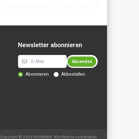
inddicht und
ist winddicht und
ist winddicht und
erabweisend, aber
wasserabweisend, aber
wasserabweisend, a
ch...
dennoch...
dennoch...
Newsletter abonnieren
Absenden
Abonnieren
Abbestellen
Copyright © 2026 NORMANI. Alle Rechte vorbehalten.