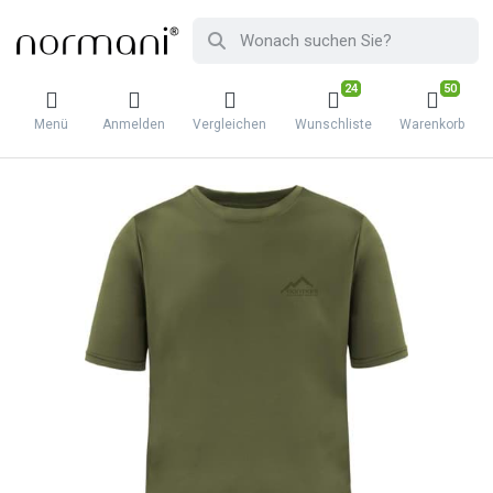
24
50
Menü
Anmelden
Vergleichen
Wunschliste
Warenkorb