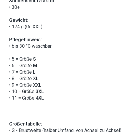
Sonnenschutzfaktor:
• 30+
Gewicht:
• 174 g (Gr. XXL)
Pflegehinweis:
• bis 30 °C waschbar
• 5 = Größe
S
• 6 = Größe
M
• 7 = Größe
L
• 8 = Größe
XL
• 9 = Größe
XXL
• 10 = Größe
3XL
• 11 = Größe
4XL
Größentabelle:
• S - Brustweite (halber Umfang, von Achsel zu Achsel)