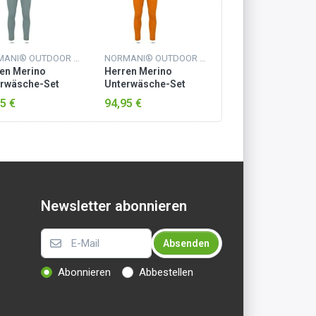
NORMANI® OUTDOOR SPORTS
NORMANI® OUTDOOR SPORTS
en Merino
Herren Merino
rwäsche-Set
Unterwäsche-Set
bourne/Sydney“
„Melbourne/Sydney“
5 €
94,95 €
Orange
Newsletter abonnieren
Absenden
Abonnieren
Abbestellen