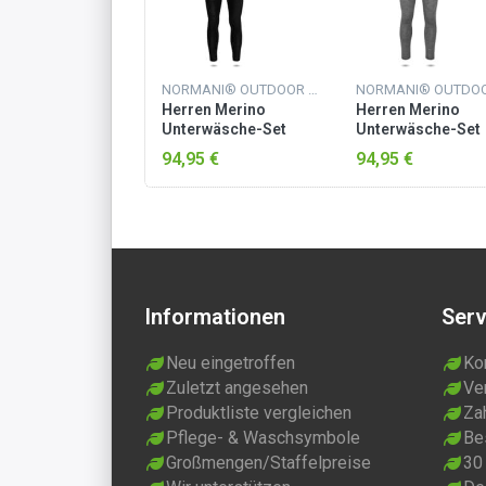
NORMANI® OUTDOOR SPORTS
Herren Merino
Herren Merino
Unterwäsche-Set
Unterwäsche-Set
„Melbourne/Sydney“
„Melbourne/Sydn
94,95 €
94,95 €
Schwarz
Grau
Informationen
Serv
Neu eingetroffen
Ko
Zuletzt angesehen
Ve
Produktliste vergleichen
Za
Pflege- & Waschsymbole
Be
Großmengen/Staffelpreise
30