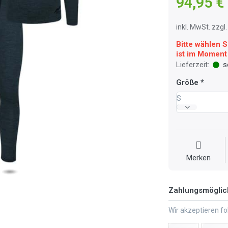
94,95 €
inkl. MwSt. zzg
Bitte wählen S
ist im Moment 
Lieferzeit:
so
Größe
S
Merken
Zahlungsmöglic
Wir akzeptieren f