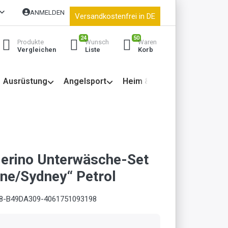
ANMELDEN
Versandkostenfrei in DE
24
50
Produkte
Wunsch
Waren
Vergleichen
Liste
Korb
Ausrüstung
Angelsport
Heim & Garten
erino Unterwäsche-Set
ne/Sydney“ Petrol
8-B49DA309-4061751093198