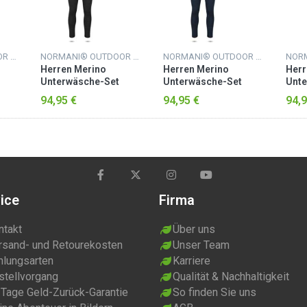
NORMANI® OUTDOOR SPORTS
NORMANI® OUTDOOR SPORTS
NORMANI® OUTDOOR SPORTS
Herren Merino
Herren Merino
Herr
Unterwäsche-Set
Unterwäsche-Set
Unte
ey“
„Melbourne/Sydney“
„Melbourne/Sydney“
„Mel
94,95 €
94,95 €
94,9
Anthrazit
Navy
Blau
ice
Firma
ntakt
Über uns
rsand- und Retourekosten
Unser Team
hlungsarten
Karriere
stellvorgang
Qualität & Nachhaltigkeit
 Tage Geld-Zurück-Garantie
So finden Sie uns