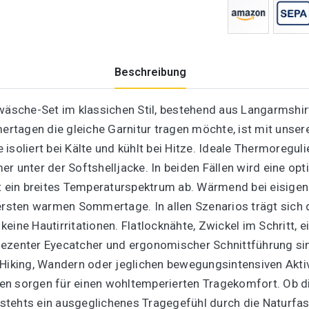
Beschreibung
rwäsche-Set im klassichen Stil, bestehend aus Langarmshi
tagen die gleiche Garnitur tragen möchte, ist mit unser
isoliert bei Kälte und kühlt bei Hitze. Ideale Thermoreguli
r unter der Softshelljacke. In beiden Fällen wird eine op
ein breites Temperaturspektrum ab. Wärmend bei eisigen 
 ersten warmen Sommertage. In allen Szenarios trägt sich 
, keine Hautirritationen. Flatlocknähte, Zwickel im Schritt,
ezenter Eyecatcher und ergonomischer Schnittführung sin
d-Hiking, Wandern oder jeglichen bewegungsintensiven Akt
en sorgen für einen wohltemperierten Tragekomfort. Ob d
d stehts ein ausgeglichenes Tragegefühl durch die Naturfas