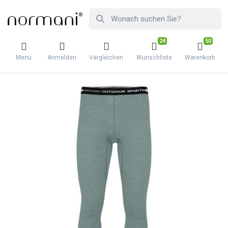
24
50
Menü
Anmelden
Vergleichen
Wunschliste
Warenkorb