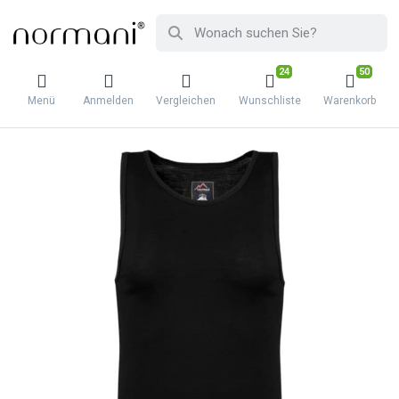
24
50
Menü
Anmelden
Vergleichen
Wunschliste
Warenkorb