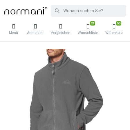
24
50
Menü
Anmelden
Vergleichen
Wunschliste
Warenkorb