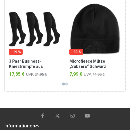
- 19 %
- 33 %
3 Paar Business-
Microfleece Mütze
Kniestrümpfe aus
„Subzero“ Schwarz
Baumwolle Schwarz
17,85 €
7,99 €
UVP:
21,95 €
UVP:
11,95 €
Informationen