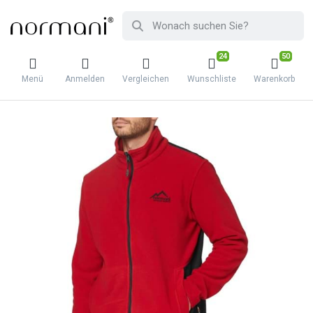
24
50
Menü
Anmelden
Vergleichen
Wunschliste
Warenkorb