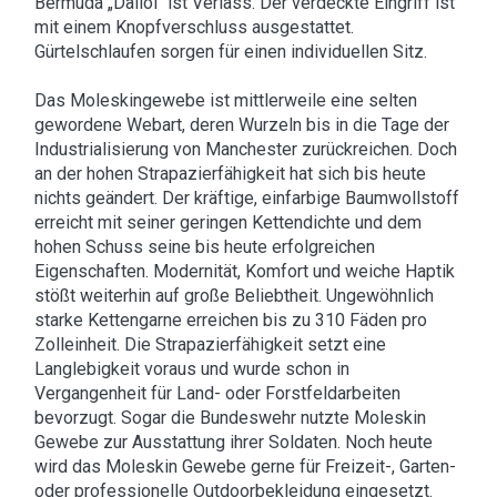
Bermuda „Dallol“ ist Verlass. Der verdeckte Eingriff ist
mit einem Knopfverschluss ausgestattet.
Gürtelschlaufen sorgen für einen individuellen Sitz.
Das Moleskingewebe ist mittlerweile eine selten
gewordene Webart, deren Wurzeln bis in die Tage der
Industrialisierung von Manchester zurückreichen. Doch
an der hohen Strapazierfähigkeit hat sich bis heute
nichts geändert. Der kräftige, einfarbige Baumwollstoff
erreicht mit seiner geringen Kettendichte und dem
hohen Schuss seine bis heute erfolgreichen
Eigenschaften. Modernität, Komfort und weiche Haptik
stößt weiterhin auf große Beliebtheit. Ungewöhnlich
starke Kettengarne erreichen bis zu 310 Fäden pro
Zolleinheit. Die Strapazierfähigkeit setzt eine
Langlebigkeit voraus und wurde schon in
Vergangenheit für Land- oder Forstfeldarbeiten
bevorzugt. Sogar die Bundeswehr nutzte Moleskin
Gewebe zur Ausstattung ihrer Soldaten. Noch heute
wird das Moleskin Gewebe gerne für Freizeit-, Garten-
oder professionelle Outdoorbekleidung eingesetzt.