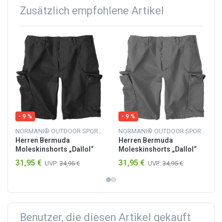
Zusätzlich empfohlene Artikel
- 9 %
- 9 %
NORMANI® OUTDOOR SPORTS
NORMANI® OUTDOOR SPORTS
Herren Bermuda
Herren Bermuda
Moleskinshorts „Dallol“
Moleskinshorts „Dallol“
Schwarz
Grau
31,95 €
31,95 €
UVP:
34,95 €
UVP:
34,95 €
Benutzer, die diesen Artikel gekauft